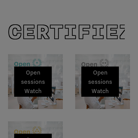
CERTIFIEZ
Open
Open
sessions
sessions
Watch
Watch
Essentials
Specialist