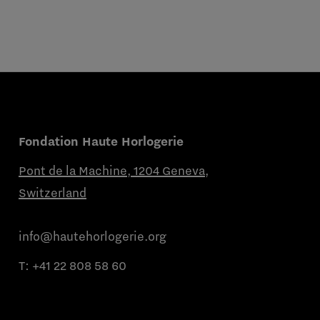
Fondation Haute Horlogerie
Pont de la Machine, 1204 Geneva,
Switzerland
info@hautehorlogerie.org
T:
+41 22 808 58 60
Du lundi au vendredi de 9h à 11h et de
14h à 16h