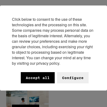
Click below to consent to the use of these
Expérimenter
technologies and the processing on this site.
Some companies may process personal data on
the basis of legitimate interest. Alternately, you
can review your preferences and make more
granular choices, including exercising your right
FHH x
to object to processing based on legitimate
Musées
Bangkok
interest. You can change your mind at any time
horlogers
by visiting our privacy policy.
Watch
Week 2026
Accept all
Configure