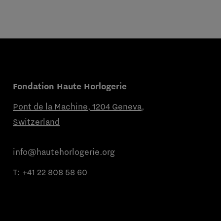
Fondation Haute Horlogerie
Pont de la Machine, 1204 Geneva,
Switzerland
info@hautehorlogerie.org
T:
+41 22 808 58 60
Du lundi au vendredi de 9h à 11h et de
14h à 16h