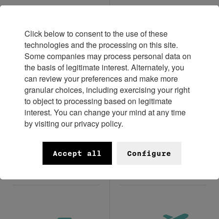
L'univers des
L'habillage d'une
enchères
montre
Click below to consent to the use of these
technologies and the processing on this site.
Some companies may process personal data on
the basis of legitimate interest. Alternately, you
can review your preferences and make more
granular choices, including exercising your right
to object to processing based on legitimate
interest. You can change your mind at any time
by visiting our privacy policy.
Les nouveautés
Le mouvement
Accept all
Configure
mécanique