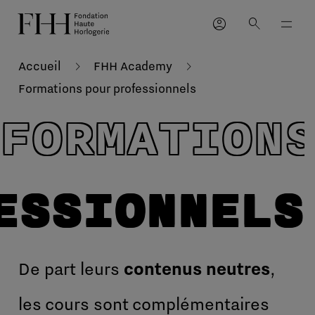
account_circle
search
Accueil
FHH Academy
Formations pour professionnels
FORMATION
ESSIONNELS
De part leurs
contenus neutres
,
les cours sont complémentaires