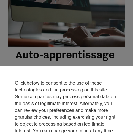
Auto-apprentissage
La formation en ligne Watch Essentials
Click below to consent to the use of these
Video Series est composée de 10 chapitres
technologies and the processing on this site.
au cours desquels vous vous immergerez
Some companies may process personal data on
dans le monde fascinant de la Haute
the basis of legitimate interest. Alternately, you
can review your preferences and make more
Horlogerie.
granular choices, including exercising your right
to object to processing based on legitimate
interest. You can change your mind at any time
En savoir plus