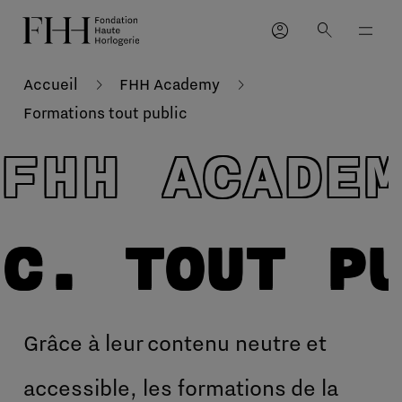
account_circle
search
Accueil
FHH Academy
Formations tout public
FHH ACADE
IC. TOUT P
Grâce à leur contenu neutre et
accessible, les formations de la