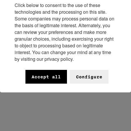
Click below to consent to the use of these
représente le rendez-vous biannuel
technologies and the processing on this site.
Some companies may process personal data on
d'une profession : la bijouterie.
the basis of legitimate interest. Alternately, you
can review your preferences and make more
Bijorhca est l’unique salon dédié à la
granular choices, including exercising your right
to object to processing based on legitimate
bijouterie, aux montres et aux
interest. You can change your mind at any time
by visiting our privacy policy.
industries techniques.
Accept all
Configure