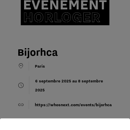
Bijorhca
location_on
Paris
6 septembre 2025 au 8 septembre
schedule
2025
link
https://whosnext.com/events/bijorhca
Créé et développé à Paris, il