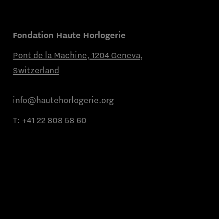
Fondation Haute Horlogerie
Pont de la Machine, 1204 Geneva,
Switzerland
info@hautehorlogerie.org
T:
+41 22 808 58 60
Du lundi au vendredi de 9h à 11h et de
14h à 16h
À propos
Marques partenaires