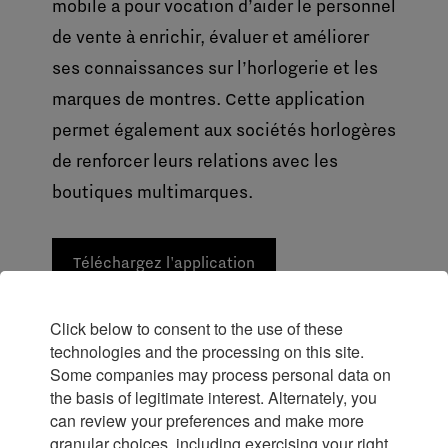
mobile a pour vocation d’aider le personnel
de vente à enrichir, évaluer et améliorer
ses connaissances sur l’horlogerie et les
marques de montres. Cette application
permet également aux sociétés horlogères
de renforcer leurs relations avec les
boutiques multimarques.
Téléchargez l'application
Click below to consent to the use of these
technologies and the processing on this site.
Some companies may process personal data on
the basis of legitimate interest. Alternately, you
can review your preferences and make more
granular choices, including exercising your right