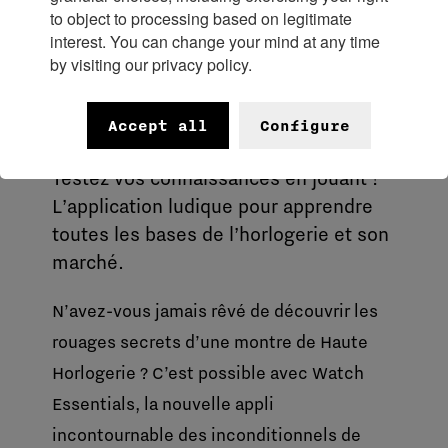
to object to processing based on legitimate
interest. You can change your mind at any time
by visiting our privacy policy.
Watch Essentials
Accept all
Configure
Testez vos connaissances en jouant !
L’application ludique pour apprendre
toutes les bases de l’horlogerie et son
marché.
N’avez-vous jamais rêvé de découvrir les
rouages secrets d’une montre de Haute
Horlogerie ? C’est possible avec Watch
Essentials, la nouvelle appli
incontournable des inconditionnels de