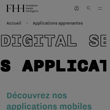
account_circle
search
Accueil
Applications apprenantes
DIGITAL S
S APPLICA
Découvrez nos
applications mobiles