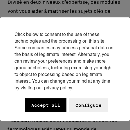
Divisé en deux niveaux d’expertise, ces modules
vont vous aider à maitriser les sujets clés de
l’industrie. Les sujets abordés peuvent être
techniques comme abstraits. Ces 20 modules
Click below to consent to the use of these
vous aideront à améliorer vos connaissances et
technologies and the processing on this site.
compréhension du savoir-faire et des pièces
Some companies may process personal data on
the basis of legitimate interest. Alternately, you
intemporelles qui animent cette fascinante
can review your preferences and make more
industrie.
granular choices, including exercising your right
to object to processing based on legitimate
Les objectifs du module sont les suivants :
interest. You can change your mind at any time
by visiting our privacy policy.
Les participants seront capables de décrire le
fonctionnement d’une montre mécanique
Accept all
Configure
simple.
Les participants seront capables d’utiliser les
terminologies adéquates du monde de