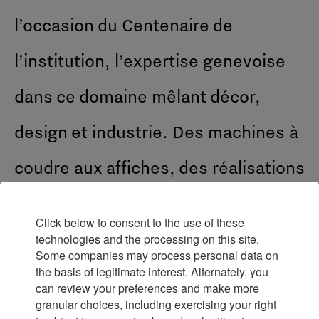
l’occasion du Centenaire de
l’institution, l’expertise genevoise
dans ce domaine mêlant décor,
design et industrie. Des machines à
coudre aux affiches, des réalisations
horlogères à la décoration
Click below to consent to the use of these
intérieure, tous ces objets
technologies and the processing on this site.
Some companies may process personal data on
contribuent à faire découvrir un
the basis of legitimate interest. Alternately, you
can review your preferences and make more
granular choices, including exercising your right
patrimoine à l’identité genevoise