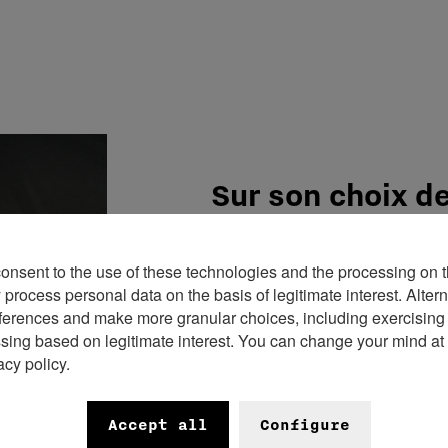
Sur son choix d
« J’ai choisi ce métier car j’a
consent to the use of these technologies and the processing on t
toujours été manuelle. J’ai fa
rocess personal data on the basis of legitimate interest. Altern
joaillerie sur 2 ans aussi et c
ferences and make more granular choices, including exercising y
ssing based on legitimate interest. You can change your mind at
un stage en entreprise avec B
acy policy.
boîtiers, et aujourd’hui je lui 
Accept all
Configure