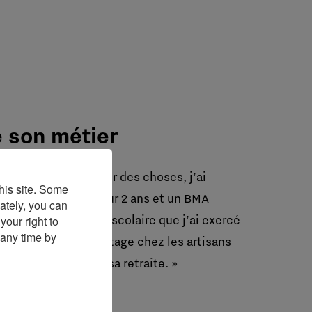
e son métier
imais bricoler et créer des choses, j’ai
his site. Some
it un CAP joaillerie sur 2 ans et un BMA
ately, you can
’est durant ce cursus scolaire que j’ai exercé
our right to
 any time by
ob, mon maître de stage chez les artisans
succède car il a pris sa retraite. »