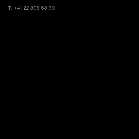
T:
+41 22 808 58 60
Du lundi au vendredi de 9h à 11h et de
14h à 16h
À propos
Marques partenaires
Contact
Condition d'utilisation
Politique de confidentialité
Politique en matière de cookies
Media center