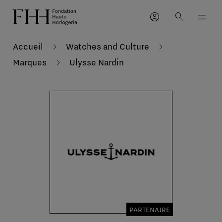
account_circle
search
Accueil
Watches and Culture
Marques
Ulysse Nardin
PARTENAIRE