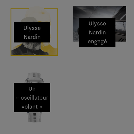
Ulysse
Ulysse
Nardin
Nardin
engagé
dans la
protection
des océans
Un
« oscillateur
volant »
révolutionnaire
chez Ulysse
Nardin