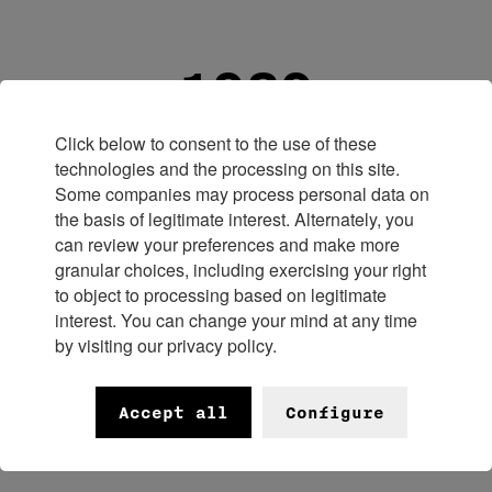
1989
Click below to consent to the use of these
La marque fait renaître la tradition des montres à jaquemarts,
technologies and the processing on this site.
avec la San Marco.
Some companies may process personal data on
the basis of legitimate interest. Alternately, you
can review your preferences and make more
granular choices, including exercising your right
to object to processing based on legitimate
2014
interest. You can change your mind at any time
by visiting our privacy policy.
Ulysse Nardin entre dans le portefeuille de Kering.
Accept all
Configure