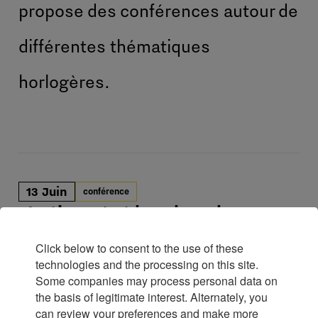
propose des conférences autour de
différentes thématiques
horlogères.
13 Juin
conférence
L'artisanat et la Valeur de
l’Homme dans l’Horlogerie
Click below to consent to the use of these
Des dizaines de métiers participent à la
technologies and the processing on this site.
construction de ce qu'est l'industrie aujourd'hui
Some companies may process personal data on
the basis of legitimate interest. Alternately, you
: technique, artistique et industrielle. Découvrez
can review your preferences and make more